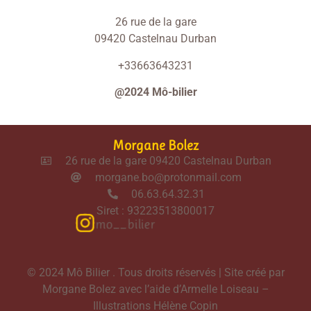
26 rue de la gare
09420 Castelnau Durban
+33663643231
@2024 Mô-bilier
Morgane Bolez
26 rue de la gare 09420 Castelnau Durban
morgane.bo@protonmail.com
06.63.64.32.31
Siret : 93223513800017
mo__bilier
© 2024 Mô Bilier . Tous droits réservés | Site créé par
Morgane Bolez avec l’aide d’Armelle Loiseau –
Illustrations
Hélène Copin